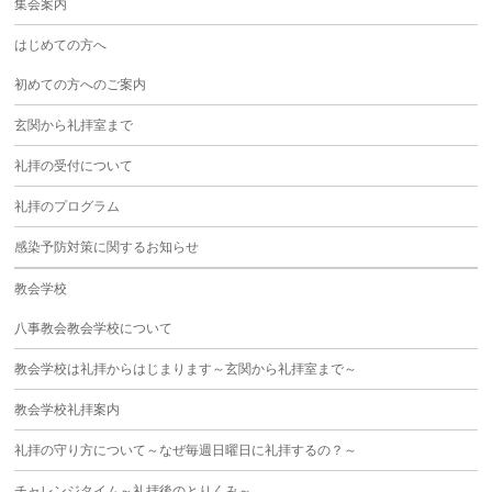
集会案内
はじめての方へ
初めての方へのご案内
玄関から礼拝室まで
礼拝の受付について
礼拝のプログラム
感染予防対策に関するお知らせ
教会学校
八事教会教会学校について
教会学校は礼拝からはじまります～玄関から礼拝室まで～
教会学校礼拝案内
礼拝の守り方について～なぜ毎週日曜日に礼拝するの？～
チャレンジタイム～礼拝後のとりくみ～