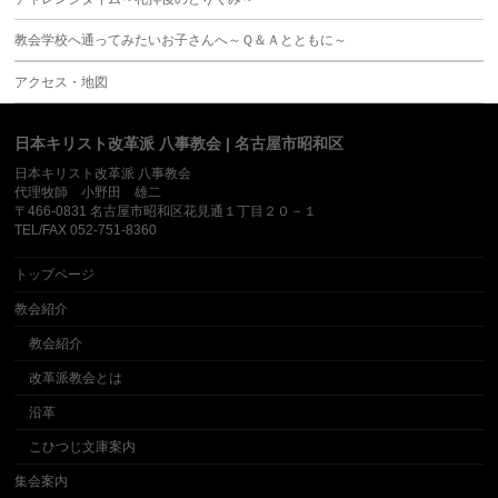
教会学校へ通ってみたいお子さんへ～Ｑ＆Ａとともに～
アクセス・地図
日本キリスト改革派 八事教会 | 名古屋市昭和区
日本キリスト改革派 八事教会
代理牧師 小野田 雄二
〒466-0831 名古屋市昭和区花見通１丁目２０－１
TEL/FAX 052-751-8360
トップページ
教会紹介
教会紹介
改革派教会とは
沿革
こひつじ文庫案内
集会案内