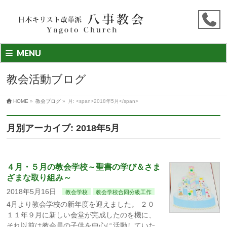
MENU
教会活動ブログ
HOME
»
教会ブログ
»
月: <span>2018年5月</span>
月別アーカイブ: 2018年5月
４月・５月の教会学校～聖書の学び＆さま
ざまな取り組み～
2018年5月16日
教会学校
教会学校合同分級工作
4月より教会学校の新年度を迎えました。 ２０
１１年９月に新しい会堂が完成したのを機に、
それ以前は教会員の子供を中心に活動していた