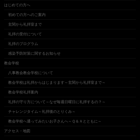
はじめての方へ
初めての方へのご案内
玄関から礼拝室まで
礼拝の受付について
礼拝のプログラム
感染予防対策に関するお知らせ
教会学校
八事教会教会学校について
教会学校は礼拝からはじまります～玄関から礼拝室まで～
教会学校礼拝案内
礼拝の守り方について～なぜ毎週日曜日に礼拝するの？～
チャレンジタイム～礼拝後のとりくみ～
教会学校へ通ってみたいお子さんへ～Ｑ＆Ａとともに～
アクセス・地図