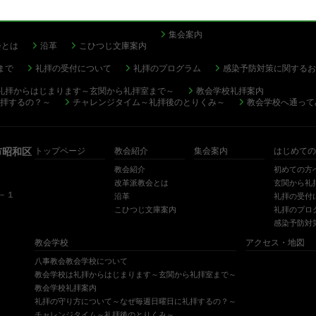
集会案内
会とは
沿革
こひつじ文庫案内
まで
礼拝の受付について
礼拝のプログラム
感染予防対策に関するお
礼拝からはじまります～玄関から礼拝室まで～
教会学校礼拝案内
拝するの？～
チャレンジタイム～礼拝後のとりくみ～
教会学校へ通って
市昭和区
トップページ
教会紹介
集会案内
はじめての
教会紹介
初めての方
改革派教会とは
玄関から礼
０－１
沿革
礼拝の受付
こひつじ文庫案内
礼拝のプロ
感染予防対
教会学校
アクセス・地図
八事教会教会学校について
教会学校は礼拝からはじまります～玄関から礼拝室まで～
教会学校礼拝案内
礼拝の守り方について～なぜ毎週日曜日に礼拝するの？～
チャレンジタイム～礼拝後のとりくみ～