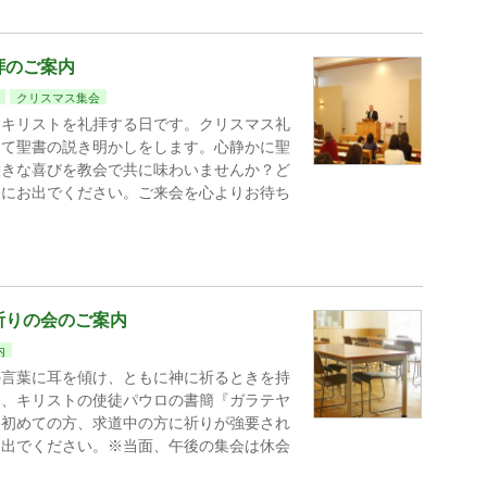
拝のご案内
クリスマス集会
、キリストを礼拝する日です。クリスマス礼
して聖書の説き明かしをします。心静かに聖
大きな喜びを教会で共に味わいませんか？ど
軽にお出でください。ご来会を心よりお待ち
祈りの会のご案内
内
の言葉に耳を傾け、ともに神に祈るときを持
は、キリストの使徒パウロの書簡『ガラテヤ
。初めての方、求道中の方に祈りが強要され
お出でください。※当面、午後の集会は休会