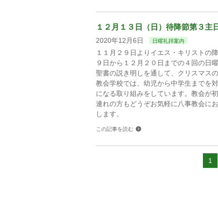
１２月１３日（日）待降節第３主
2020年12月6日
日曜礼拝案内
１１月２９日よりイエス・キリストの
９日から１２月２０日までの４回の日
聖書の説き明しを通して、クリスマス
教会学校では、幼児から中学生までを
になる取り組みをしています。教会が
連れの方もどうぞお気軽に八事教会に
します。
この記事を読む
1