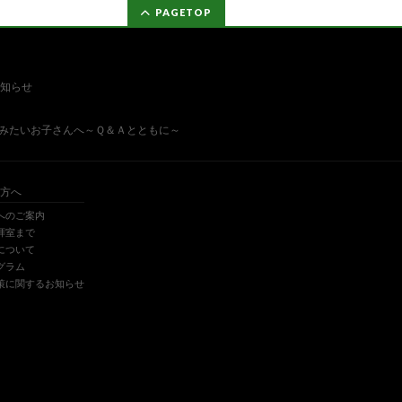
PAGETOP
知らせ
みたいお子さんへ～Ｑ＆Ａとともに～
方へ
へのご案内
拝室まで
について
グラム
策に関するお知らせ