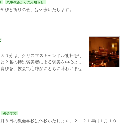
内
八事教会からのお知らせ
の学びと祈りの会」は休会いたします。
内
時３０分は、クリスマスキャンドル礼拝を行
読と２名の特別賛美者による賛美を中心とし
な喜びを、教会で心静かにともに味わいませ
教会学校
１月３日の教会学校は休校いたします。２１２１年は１月１０