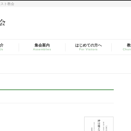
リスト教会
介
集会案内
はじめての方へ
教
Us
Assemblies
For Visitors
Chur