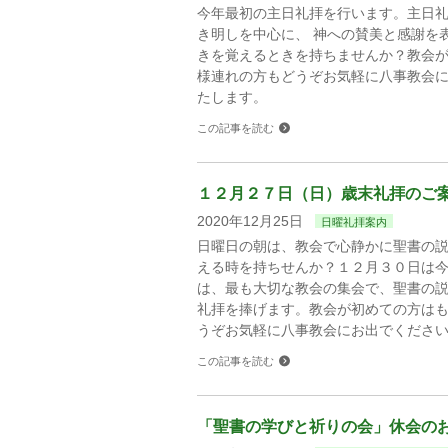
今年最初の主日礼拝を行います。主日
き明しを中心に、 神への賛美と感謝を
きを覚えるときを持ちませんか？教会
様連れの方もどうぞお気軽に八事教会
たします。
この記事を読む
１２月２７日（日）歳末礼拝のご
2020年12月25日
日曜礼拝案内
日曜日の朝は、教会で心静かに聖書の
える時を持ちせんか？１２月３０日は
は、最も大切な教会の集会で、聖書の説
礼拝を捧げます。教会が初めての方は
うぞお気軽に八事教会にお出でくださ
この記事を読む
「聖書の学びと祈りの会」休会の