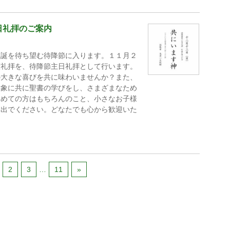
日礼拝のご案内
降誕を待ち望む待降節に入ります。１１月２
曜礼拝を、待降節主日礼拝として行います。
の大きな喜びを共に味わいませんか？また、
対象に共に聖書の学びをし、さまざまなため
初めての方はもちろんのこと、小さなお子様
お出でください。どなたでも心から歓迎いた
2
3
…
11
»