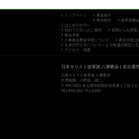
トップページ
教会紹介
教会紹介
改革派教
はじめての方へ
初めての方へのご案内
玄関から礼拝室
教会学校
八事教会教会学校について
教会学校は
礼拝の守り方について～なぜ毎週日曜日に礼
アクセス・地図
日本キリスト改革派 八事教会 | 名古屋
日本キリスト改革派 八事教会
代理牧師 小野田 雄二
〒466-0831 名古屋市昭和区花見通１丁目２
TEL/FAX 052-751-8360