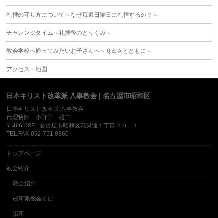
礼拝の守り方について～なぜ毎週日曜日に礼拝するの？～
チャレンジタイム～礼拝後のとりくみ～
教会学校へ通ってみたいお子さんへ～Ｑ＆Ａとともに～
アクセス・地図
日本キリスト改革派 八事教会 | 名古屋市昭和区
日本キリスト改革派 八事教会
代理牧師 小野田 雄二
〒466-0831 名古屋市昭和区花見通１丁目２０－１
TEL/FAX 052-751-8360
トップページ
教会紹介
教会紹介
改革派教会とは
沿革