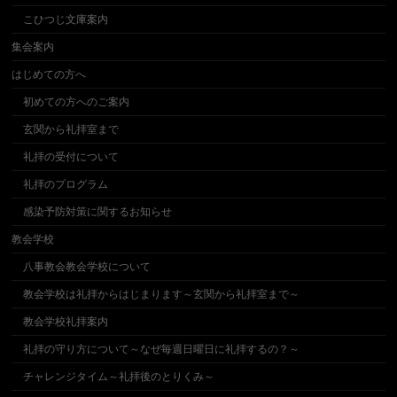
こひつじ文庫案内
集会案内
はじめての方へ
初めての方へのご案内
玄関から礼拝室まで
礼拝の受付について
礼拝のプログラム
感染予防対策に関するお知らせ
教会学校
八事教会教会学校について
教会学校は礼拝からはじまります～玄関から礼拝室まで～
教会学校礼拝案内
礼拝の守り方について～なぜ毎週日曜日に礼拝するの？～
チャレンジタイム～礼拝後のとりくみ～