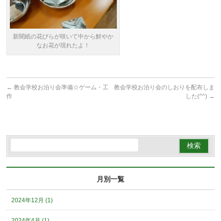
新聞紙の花びらが咲いて中から鮮やか
なお花が現れたよ！
←
教会学校お泊り会準備☆ゲーム・工
教会学校お泊り会のしおりを配布しま
作
した(^^)
→
月別一覧
2024年12月 (1)
2024年4月 (1)