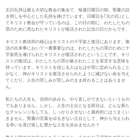
主日礼拝は最も大切な教会の集会で、毎週日曜日の朝、聖書の説
き明しを中心とした礼拝を捧げています。日曜日を｢主の日｣とし
てキリスト教会が守っているのは、この日の朝に、わたしたちの
罪のために死なれたキリストが復活された記念の日だからです。
キリスト教信仰の核心はキリストの十字架と復活にあります。復
活の出来事において一番重要なのは、わたしたちの罪のために十
字架死を遂げられたキリストが復活されたということです。キリ
ストの復活は、わたしたちの罪が赦されたことを宣言する意味を
持っています。キリストを信じる人はもはや罪に定められること
がなく、神がキリストを復活させられたように滅びない命を与え
てくだり、人生の苦しみが苦しみのまま終わることはありませ
ん。
私たちの人生も、信仰の歩みも、やり直しができないというもの
でもありません。しかし、人生の土台となる部分は、どんな新た
なチャレンジをしても、しっかりさせないと最終的にはうまくい
きません。聖書の言葉をゆるぎない土台として、神から与えられ
る幸いを喜び楽しむ豊かな人生を歩みませんか？