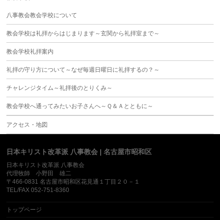
八事教会教会学校について
教会学校は礼拝からはじまります～玄関から礼拝室まで～
教会学校礼拝案内
礼拝の守り方について～なぜ毎週日曜日に礼拝するの？～
チャレンジタイム～礼拝後のとりくみ～
教会学校へ通ってみたいお子さんへ～Ｑ＆Ａとともに～
アクセス・地図
日本キリスト改革派 八事教会 | 名古屋市昭和区
日本キリスト改革派 八事教会
代理牧師 小野田 雄二
〒466-0831 名古屋市昭和区花見通１丁目２０－１
TEL/FAX 052-751-8360
トップページ