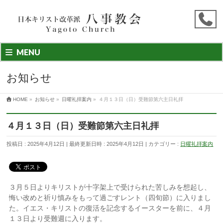
MENU
お知らせ
HOME
»
お知らせ
»
日曜礼拝案内
»
４月１３日（日）受難節第六主日礼拝
４月１３日（日）受難節第六主日礼拝
投稿日 : 2025年4月12日
最終更新日時 : 2025年4月12日
カテゴリー :
日曜礼拝案内
３月５日よりキリストが十字架上で受けられた苦しみを想起し、
悔い改めと祈り慎みをもって過ごすレント（四旬節）に入りまし
た。イエス・キリストの復活を記念するイースターを前に、４月
１３日より受難週に入ります。