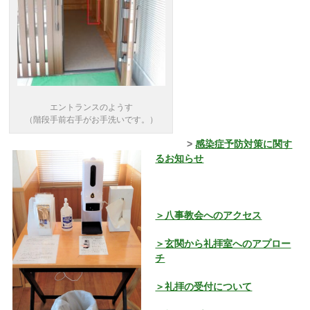
エントランスのようす
（階段手前右手がお手洗いです。）
>
感染症予防対策に関す
るお知らせ
＞八事教会へのアクセス
＞玄関から礼拝室へのアプロー
チ
＞礼拝の受付について