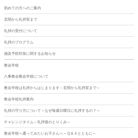
初めての方へのご案内
玄関から礼拝室まで
礼拝の受付について
礼拝のプログラム
感染予防対策に関するお知らせ
教会学校
八事教会教会学校について
教会学校は礼拝からはじまります～玄関から礼拝室まで～
教会学校礼拝案内
礼拝の守り方について～なぜ毎週日曜日に礼拝するの？～
チャレンジタイム～礼拝後のとりくみ～
教会学校へ通ってみたいお子さんへ～Ｑ＆Ａとともに～