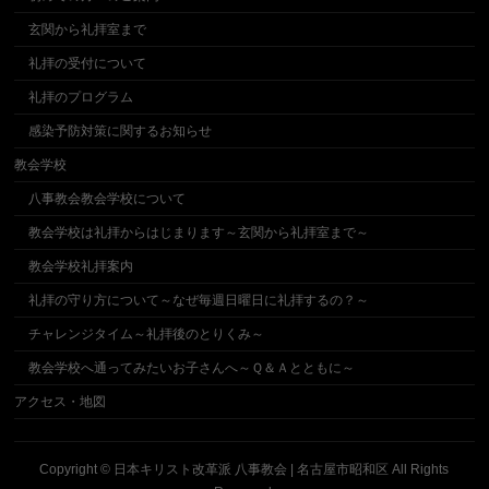
玄関から礼拝室まで
礼拝の受付について
礼拝のプログラム
感染予防対策に関するお知らせ
教会学校
八事教会教会学校について
教会学校は礼拝からはじまります～玄関から礼拝室まで～
教会学校礼拝案内
礼拝の守り方について～なぜ毎週日曜日に礼拝するの？～
チャレンジタイム～礼拝後のとりくみ～
教会学校へ通ってみたいお子さんへ～Ｑ＆Ａとともに～
アクセス・地図
Copyright ©
日本キリスト改革派 八事教会 | 名古屋市昭和区
All Rights