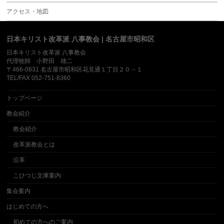
アクセス・地図
日本キリスト改革派 八事教会 | 名古屋市昭和区
日本キリスト改革派 八事教会
代理牧師 小野田 雄二
〒466-0831 名古屋市昭和区花見通１丁目２０－１
TEL/FAX 052-751-8360
トップページ
教会紹介
教会紹介
改革派教会とは
沿革
こひつじ文庫案内
集会案内
はじめての方へ
初めての方へのご案内