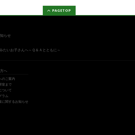
PAGETOP
知らせ
みたいお子さんへ～Ｑ＆Ａとともに～
方へ
へのご案内
拝室まで
について
グラム
策に関するお知らせ