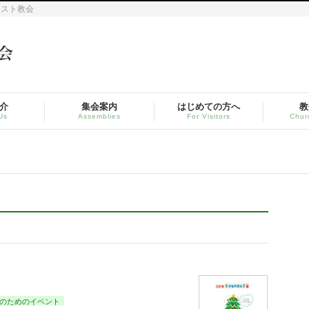
リスト教会
介
集会案内
はじめての方へ
教
Us
Assemblies
For Visitors
Chur
のためのイベント