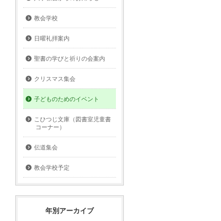
教会学校
日曜礼拝案内
聖書の学びと祈りの会案内
クリスマス集会
子どものためのイベント
こひつじ文庫（図書室児童書
コーナー）
伝道集会
教会学校予定
年別アーカイブ