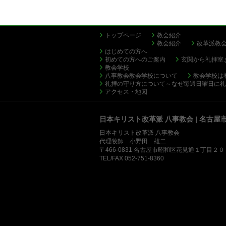
トップページ
教会紹介
教会紹介
改革派教
はじめての方へ
初めての方へのご案内
玄関から礼拝室
教会学校
八事教会教会学校について
教会学校は
礼拝の守り方について～なぜ毎週日曜日に礼
アクセス・地図
日本キリスト改革派 八事教会 | 名古屋
日本キリスト改革派 八事教会
代理牧師 小野田 雄二
〒466-0831 名古屋市昭和区花見通１丁目２
TEL/FAX 052-751-8360