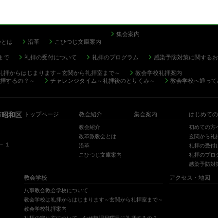
集会案内
会とは
沿革
こひつじ文庫案内
まで
礼拝の受付について
礼拝のプログラム
感染予防対策に関するお
礼拝からはじまります～玄関から礼拝室まで～
教会学校礼拝案内
拝するの？～
チャレンジタイム～礼拝後のとりくみ～
教会学校へ通って
市昭和区
トップページ
教会紹介
集会案内
はじめての
教会紹介
初めての方
改革派教会とは
玄関から礼
０－１
沿革
礼拝の受付
こひつじ文庫案内
礼拝のプロ
感染予防対
教会学校
アクセス・地図
八事教会教会学校について
教会学校は礼拝からはじまります～玄関から礼拝室まで～
教会学校礼拝案内