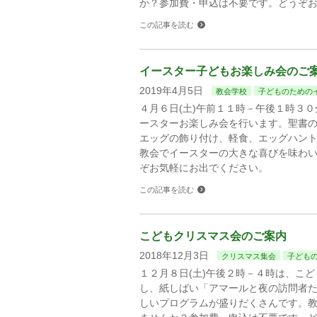
か？参加費・申込は不要です。どうぞ
この記事を読む
イースター子どもお楽しみ会のご
2019年4月5日
教会学校
子どものための
４月６日(土)午前１１時－午後１時３
ースターお楽しみ会を行います。聖書
エッグの飾り付け、軽食、エッグハン
教会でイースターの大きな喜びを味わ
ぞお気軽にお出でください。
この記事を読む
こどもクリスマス会のご案内
2018年12月3日
クリスマス集会
子ども
１２月８日(土)午後２時－４時は、こ
し、紙しばい「アマールと夜の訪問者
しいプログラムが盛りだくさんです。