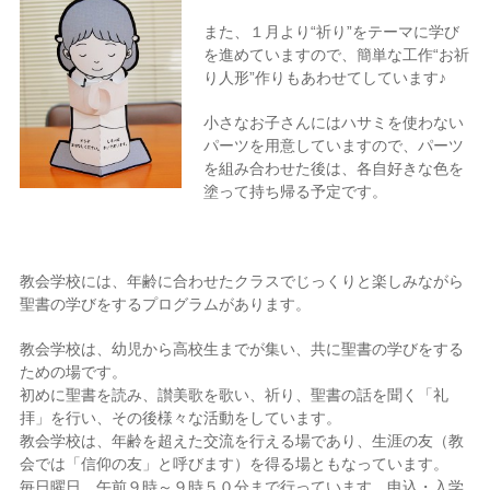
また、１月より“祈り”をテーマに学び
を進めていますので、簡単な工作“お祈
り人形”作りもあわせてしています♪
小さなお子さんにはハサミを使わない
パーツを用意していますので、パーツ
を組み合わせた後は、各自好きな色を
塗って持ち帰る予定です。
教会学校には、年齢に合わせたクラスでじっくりと楽しみながら
聖書の学びをするプログラムがあります。
教会学校は、幼児から高校生までが集い、共に聖書の学びをする
ための場です。
初めに聖書を読み、讃美歌を歌い、祈り、聖書の話を聞く「礼
拝」を行い、その後様々な活動をしています。
教会学校は、年齢を超えた交流を行える場であり、生涯の友（教
会では「信仰の友」と呼びます）を得る場ともなっています。
毎日曜日、午前９時～９時５０分まで行っています。申込・入学