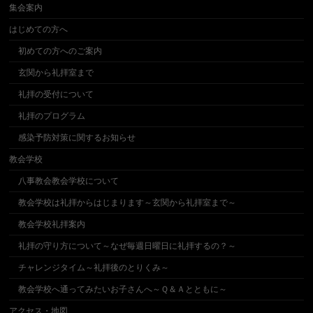
集会案内
はじめての方へ
初めての方へのご案内
玄関から礼拝室まで
礼拝の受付について
礼拝のプログラム
感染予防対策に関するお知らせ
教会学校
八事教会教会学校について
教会学校は礼拝からはじまります～玄関から礼拝室まで～
教会学校礼拝案内
礼拝の守り方について～なぜ毎週日曜日に礼拝するの？～
チャレンジタイム～礼拝後のとりくみ～
教会学校へ通ってみたいお子さんへ～Ｑ＆Ａとともに～
アクセス・地図