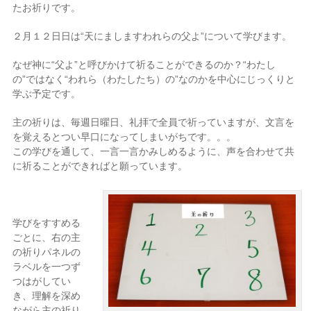
たお祈りです。
２月１２日日は“天にましますわれらの父よ”について学びます。
なぜ神に“父よ”と呼びかけて祈ることができるのか？“わたし
の”ではなく“われら（わたしたち）の”なのかを中心にじっくりと
学ぶ予定です。
主の祈りは、毎週日曜日、礼拝で全員で祈っていますが、文言を
を覚えるとつい早口になってしまいがちです。。。
この学びを通して、一言一言かみしめるように、声を合わせて共
に祈ることができればと願っています。
学びをすすめる
ごとに、右の主
の祈りパネルの
ラベルを一つず
つはがしてい
き、理解を深め
ながら主の祈り