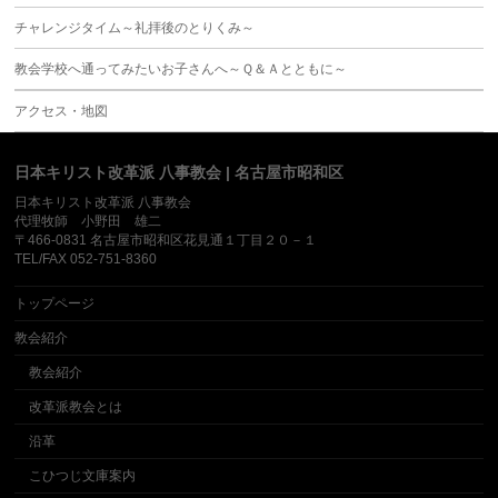
チャレンジタイム～礼拝後のとりくみ～
教会学校へ通ってみたいお子さんへ～Ｑ＆Ａとともに～
アクセス・地図
日本キリスト改革派 八事教会 | 名古屋市昭和区
日本キリスト改革派 八事教会
代理牧師 小野田 雄二
〒466-0831 名古屋市昭和区花見通１丁目２０－１
TEL/FAX 052-751-8360
トップページ
教会紹介
教会紹介
改革派教会とは
沿革
こひつじ文庫案内