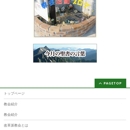
PAGETOP
トップページ
教会紹介
教会紹介
改革派教会とは