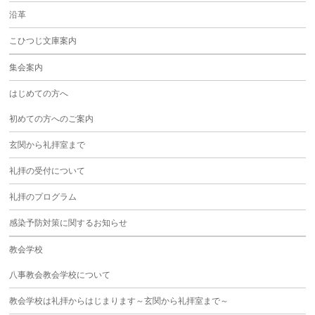
沿革
こひつじ文庫案内
集会案内
はじめての方へ
初めての方へのご案内
玄関から礼拝室まで
礼拝の受付について
礼拝のプログラム
感染予防対策に関するお知らせ
教会学校
八事教会教会学校について
教会学校は礼拝からはじまります～玄関から礼拝室まで～