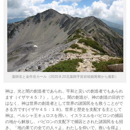
薬師岳と金作谷カール（2020.8.20北薬師手前岩稜細尾根から撮影）
神は、光と闇の創造者であられ、平和と災いの創造者でもあられ
ます（イザヤ４５:７）。しかし、闇の創造が、神の創造の目的で
はなく、神は世界の創造者として世界の諸国民をも救うことがで
きる方です(イザヤ４５：１８)。世界と歴史を支配する主として
神は、ペルシャ王キュロスを用い、イスラエルをバビロンの捕囚
の地から解放し、バビロンの支配下で捕囚とされた諸国民をも招
き、「地の果ての全ての人々よ、わたしを仰いで、救いを得よ」