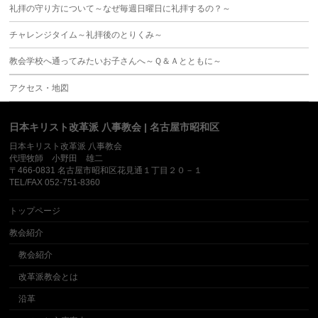
礼拝の守り方について～なぜ毎週日曜日に礼拝するの？～
チャレンジタイム～礼拝後のとりくみ～
教会学校へ通ってみたいお子さんへ～Ｑ＆Ａとともに～
アクセス・地図
日本キリスト改革派 八事教会 | 名古屋市昭和区
日本キリスト改革派 八事教会
代理牧師 小野田 雄二
〒466-0831 名古屋市昭和区花見通１丁目２０－１
TEL/FAX 052-751-8360
トップページ
教会紹介
教会紹介
改革派教会とは
沿革