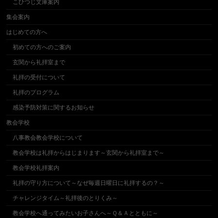
こひつじ文庫案内
集会案内
はじめての方へ
初めての方へのご案内
玄関から礼拝室まで
礼拝の受付について
礼拝のプログラム
感染予防対策に関するお知らせ
教会学校
八事教会教会学校について
教会学校は礼拝からはじまります～玄関から礼拝室まで～
教会学校礼拝案内
礼拝の守り方について～なぜ毎週日曜日に礼拝するの？～
チャレンジタイム～礼拝後のとりくみ～
教会学校へ通ってみたいお子さんへ～Ｑ＆Ａとともに～