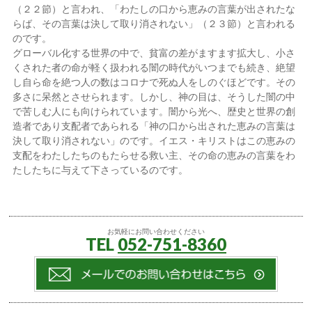
（２２節）と言われ、「わたしの口から恵みの言葉が出されたな
らば、その言葉は決して取り消されない」（２３節）と言われる
のです。
グローバル化する世界の中で、貧富の差がますます拡大し、小さ
くされた者の命が軽く扱われる闇の時代がいつまでも続き、絶望
し自ら命を絶つ人の数はコロナで死ぬ人をしのぐほどです。その
多さに呆然とさせられます。しかし、神の目は、そうした闇の中
で苦しむ人にも向けられています。闇から光へ、歴史と世界の創
造者であり支配者であられる「神の口から出された恵みの言葉は
決して取り消されない」のです。イエス・キリストはこの恵みの
支配をわたしたちのもたらせる救い主、その命の恵みの言葉をわ
たしたちに与えて下さっているのです。
お気軽にお問い合わせください
TEL
052-751-8360