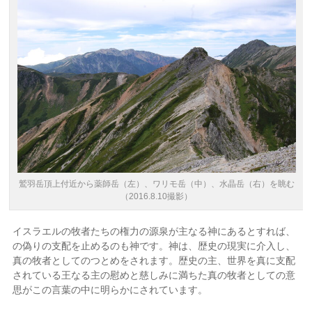
鷲羽岳頂上付近から薬師岳（左）、ワリモ岳（中）、水晶岳（右）を眺む
（2016.8.10撮影）
イスラエルの牧者たちの権力の源泉が主なる神にあるとすれば、
の偽りの支配を止めるのも神です。神は、歴史の現実に介入し、
真の牧者としてのつとめをされます。歴史の主、世界を真に支配
されている王なる主の慰めと慈しみに満ちた真の牧者としての意
思がこの言葉の中に明らかにされています。