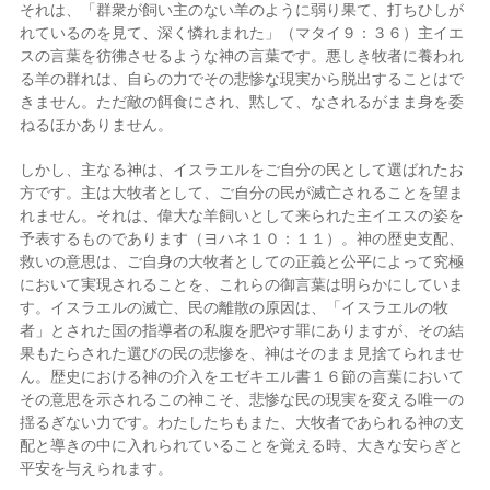
それは、「群衆が飼い主のない羊のように弱り果て、打ちひしが
れているのを見て、深く憐れまれた」（マタイ９：３６）主イエ
スの言葉を彷彿させるような神の言葉です。悪しき牧者に養われ
る羊の群れは、自らの力でその悲惨な現実から脱出することはで
きません。ただ敵の餌食にされ、黙して、なされるがまま身を委
ねるほかありません。
しかし、主なる神は、イスラエルをご自分の民として選ばれたお
方です。主は大牧者として、ご自分の民が滅亡されることを望ま
れません。それは、偉大な羊飼いとして来られた主イエスの姿を
予表するものであります（ヨハネ１０：１１）。神の歴史支配、
救いの意思は、ご自身の大牧者としての正義と公平によって究極
において実現されることを、これらの御言葉は明らかにしていま
す。イスラエルの滅亡、民の離散の原因は、「イスラエルの牧
者」とされた国の指導者の私腹を肥やす罪にありますが、その結
果もたらされた選びの民の悲惨を、神はそのまま見捨てられませ
ん。歴史における神の介入をエゼキエル書１６節の言葉において
その意思を示されるこの神こそ、悲惨な民の現実を変える唯一の
揺るぎない力です。わたしたちもまた、大牧者であられる神の支
配と導きの中に入れられていることを覚える時、大きな安らぎと
平安を与えられます。