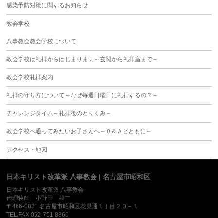
感染予防対策に関するお知らせ
教会学校
八事教会教会学校について
教会学校は礼拝からはじまります～玄関から礼拝室まで～
教会学校礼拝案内
礼拝の守り方について～なぜ毎週日曜日に礼拝するの？～
チャレンジタイム～礼拝後のとりくみ～
教会学校へ通ってみたいお子さんへ～Ｑ＆Ａとともに～
アクセス・地図
日本キリスト改革派 八事教会 | 名古屋市昭和区
日本キリスト改革派 八事教会
代理牧師 小野田 雄二
〒466-0831 名古屋市昭和区花見通１丁目２０－１
TEL/FAX 052-751-8360